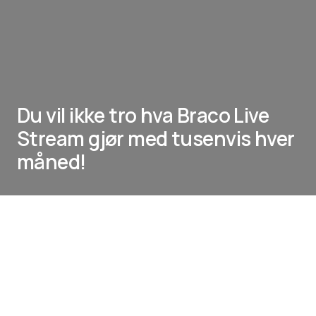
Du vil ikke tro hva Braco Live
Stream gjør med tusenvis hver
måned!
Braco, en mann som aldri snakker offentlig, har
de siste årene vakt oppmerksomhet hos dem
som søker indre fred, mening og helbredelse.
Det kan virke motstridende at stillhet, som
eksemplifisert av
Bracos
stille blikk, skal vekke så